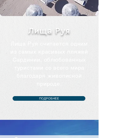
Лища Руя
Лища Руя считается одним
из самых красивых пляжей
Сардинии, облюбованных
туристами со всего мира
благодаря живописной
природе.
ПОДРОБНЕЕ