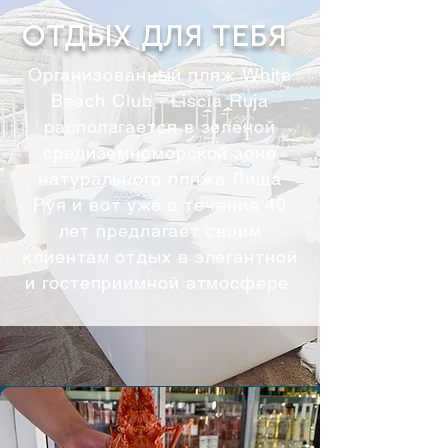
ОТДЫХ ДЛЯ ТЕБЯ
Организованный пляж White
Beach Club - Liscia Ruja
располагается в зеленой
средиземноморской зоне
натурального пляжа Лища
Руя и вот уже в течение 40
лет предлагает своим
клиентам отдых в элегантной
и гостеприимной атмосфере.