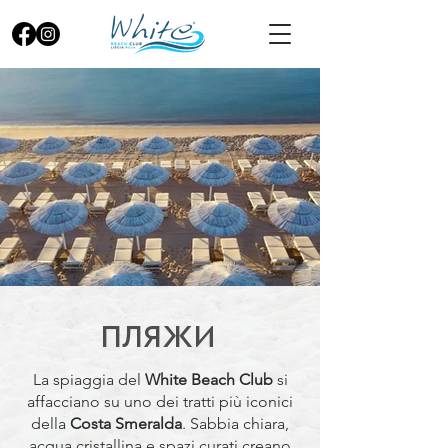
ПЛЯЖИ
La spiaggia del
White Beach Club
si
affacciano su uno dei tratti più iconici
della
Costa Smeralda
. Sabbia chiara,
acqua cristallina e spazi curati creano