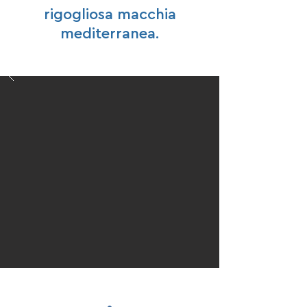
rigogliosa macchia
mediterranea.